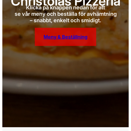
Christolas Pizzeria
Klicka på knappen nedan för att
se vår meny och beställa för avhämtning
– snabbt, enkelt och smidigt.
Meny & Beställning